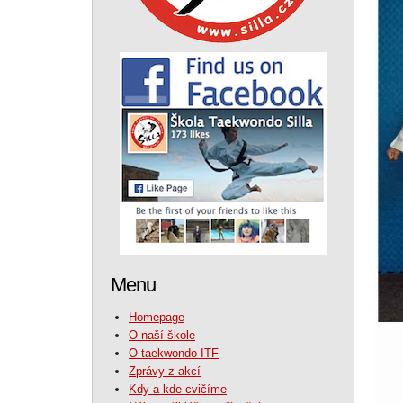
Menu
Homepage
O naší škole
O taekwondo ITF
Zprávy z akcí
Kdy a kde cvičíme