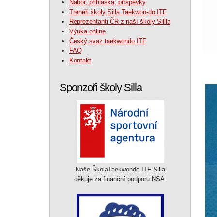
Nábor, přihláška, příspěvky
Trenéři školy Silla Taekwon-do ITF
Reprezentanti ČR z naší školy Sillla
Výuka online
Český svaz taekwondo ITF
FAQ
Kontakt
Sponzoři školy Silla
Naše ŠkolaTaekwondo ITF Silla
děkuje za finanční podporu NSA.