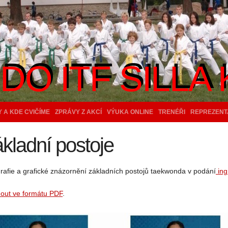
O ITF SILLA 
O ITF SILLA 
 A KDE CVIČÍME
ZPRÁVY Z AKCÍ
VÝUKA ONLINE
TRENÉŘI
REPREZENT
kladní postoje
rafie a grafické znázornění základních postojů taekwonda v podání
ing
out ve formátu PDF
.