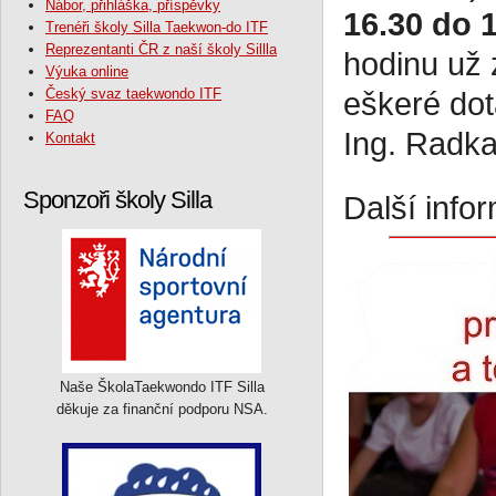
Nábor, přihláška, příspěvky
16.30 do 1
Trenéři školy Silla Taekwon-do ITF
Reprezentanti ČR z naší školy Sillla
hodinu už 
Výuka online
Český svaz taekwondo ITF
eškeré dot
FAQ
Ing. Radk
Kontakt
Sponzoři školy Silla
Další info
Naše ŠkolaTaekwondo ITF Silla
děkuje za finanční podporu NSA.