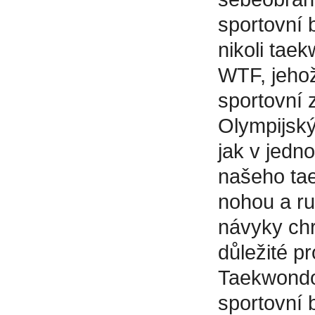
sportovní b
nikoli tae
WTF, jeho
sportovní 
Olympijský
jak v jedn
našeho tae
nohou a ru
návyky chr
důležité p
Taekwondo
sportovní 