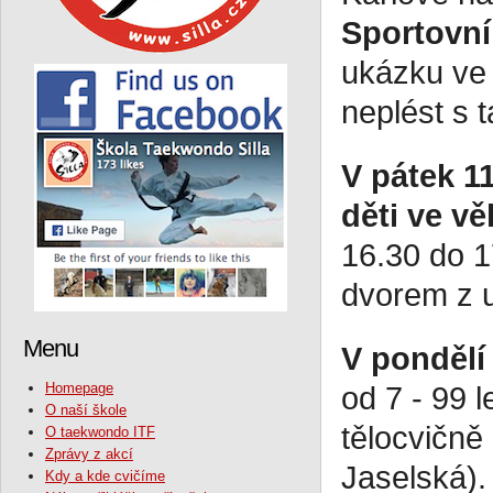
Sportovní
ukázku ve
neplést s
V pátek 1
děti ve vě
16.30 do 1
dvorem z u
Menu
V pondělí
Homepage
od 7 - 99 l
O naší škole
tělocvičně
O taekwondo ITF
Zprávy z akcí
Jaselská).
Kdy a kde cvičíme