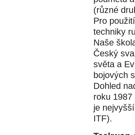
(různé druh
Pro použit
techniky r
Naše škol
Český svaz
světa a Ev
bojových s
Dohled nad
roku 1987 
je nejvyš
ITF).