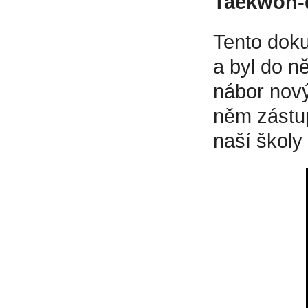
Taekwon-d
Tento doku
a byl do n
nábor nový
něm zástup
naší školy