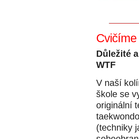
Cvičíme 
Důležité 
WTF
V naší kol
škole se v
originální 
taekwondo
(techniky j
sebeobranu