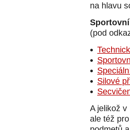
na hlavu s
Sportovní
(pod odkaz
Technick
Sportovn
Speciáln
Silové p
Secviče
A jelikož 
ale též pr
podmetů a 