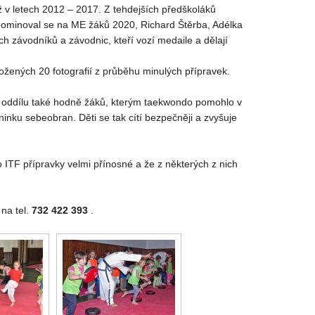
ž v letech 2012 – 2017. Z tehdejších předškoláků
 a nominoval se na ME žáků 2020, Richard Štěrba, Adélka
 závodníků a závodnic, kteří vozí medaile a dělají
žených 20 fotografií z průběhu minulých přípravek.
 oddílu také hodně žáků, kterým taekwondo pomohlo v
ninku sebeobran. Děti se tak cítí bezpečněji a zvyšuje
ITF přípravky velmi přínosné a že z některých z nich
na tel.
732 422 393
.