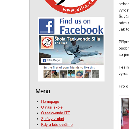
sebeo
vyros
Ševčí
nám r
Jak t
Přípr
osobn
se ji
Těším
vyros
Pro d
Menu
Homepage
O naší škole
O taekwondo ITF
Zprávy z akcí
Kdy a kde cvičíme