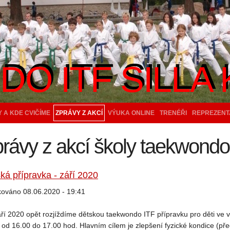
O ITF SILLA 
O ITF SILLA 
 A KDE CVIČÍME
ZPRÁVY Z AKCÍ
VÝUKA ONLINE
TRENÉŘI
REPREZENT
rávy z akcí školy taekwondo 
ká přípravka - září 2020
kováno 08.06.2020 - 19:41
ří 2020 opět rozjíždíme dětskou taekwondo ITF přípravku pro děti ve v
 od 16.00 do 17.00 hod. Hlavním cílem je zlepšení fyzické kondice (p