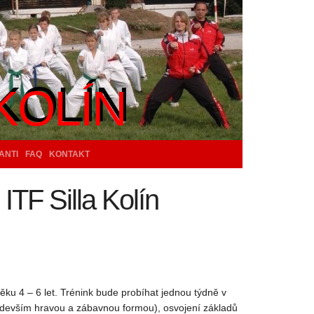
KOLÍN
KOLÍN
ANTI
FAQ
KONTAKT
ITF Silla Kolín
ěku 4 – 6 let. Trénink bude probíhat jednou týdně v
ředevším hravou a zábavnou formou), osvojení základů