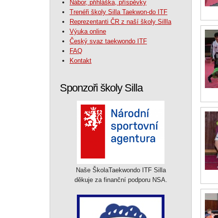
Nábor, přihláška, příspěvky
Trenéři školy Silla Taekwon-do ITF
Reprezentanti ČR z naší školy Sillla
Výuka online
Český svaz taekwondo ITF
FAQ
Kontakt
Sponzoři školy Silla
Naše ŠkolaTaekwondo ITF Silla
děkuje za finanční podporu NSA.