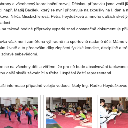
brany a všeobecný koordinační rozvoj. Dětskou přípravku jsme vedli ji
tli např. Matěj Bacílek, který se nyní připravuje na zkoušky na I. dan
ková, Nikča Missbichlerová, Petra Heydušková a mnoho dalších skvělých
adost.
o na takové hodině přípravky vypadá snad dostatečně dokumentuje přilo
avka však není zaměřena výhradně na sportovně nadané děti. Máme v
ím životě a to především díky zlepšení fyzické kondice, disciplíně a tré
m zdravé sebevědomí.
e se na všechny děti a věříme, že pro ně bude absolvování taekwondo 
tou další skvělí závodníci a třeba i úspěšní čeští reprezentanti.
alší informace případně volejte vedoucí školy Ing. Radku Heyduškovou 