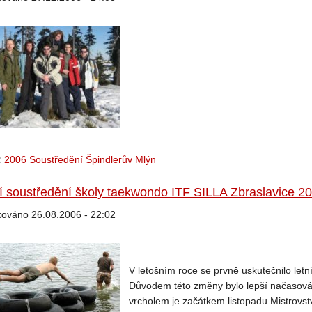
:
2006
Soustředění
Špindlerův Mlýn
í soustředění školy taekwondo ITF SILLA Zbraslavice 2
kováno 26.08.2006 - 22:02
V letošním roce se prvně uskutečnilo let
Důvodem této změny bylo lepší načasován
vrcholem je začátkem listopadu Mistrovstv