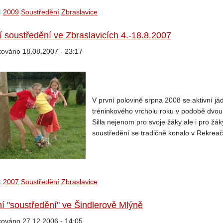
:
2009
Soustředění
Zbraslavice
í soustředění ve Zbraslavicích 4.-18.8.2007
kováno 18.08.2007 - 23:17
V první polovině srpna 2008 se aktivní j
tréninkového vrcholu roku v podobě dvou
Silla nejenom pro svoje žáky ale i pro žá
soustředění se tradičně konalo v Rekreač
:
2007
Soustředění
Zbraslavice
í "soustředění" ve Šindlerově Mlýně
kováno 27.12.2006 - 14:05