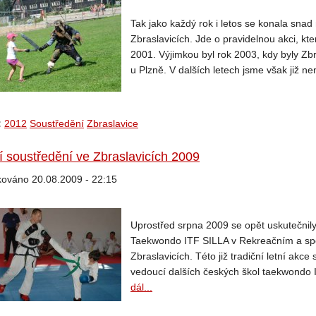
Tak jako každý rok i letos se konala snad 
Zbraslavicích. Jde o pravidelnou akci, kt
2001. Výjimkou byl rok 2003, kdy byly Zb
u Plzně. V dalších letech jsme však již ne
:
2012
Soustředění
Zbraslavice
í soustředění ve Zbraslavicích 2009
kováno 20.08.2009 - 22:15
Uprostřed srpna 2009 se opět uskutečnily
Taekwondo ITF SILLA v Rekreačním a spo
Zbraslavicích. Této již tradiční letní akce 
vedoucí dalších českých škol taekwondo I
dál...