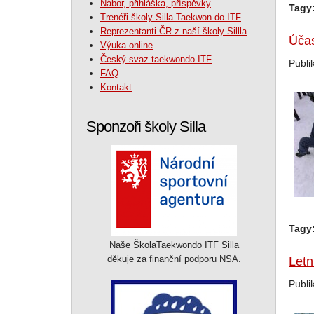
Nábor, přihláška, příspěvky
Tagy
Trenéři školy Silla Taekwon-do ITF
Reprezentanti ČR z naší školy Sillla
Účas
Výuka online
Český svaz taekwondo ITF
Publi
FAQ
Kontakt
Sponzoři školy Silla
Tagy
Naše ŠkolaTaekwondo ITF Silla
děkuje za finanční podporu NSA.
Letn
Publi