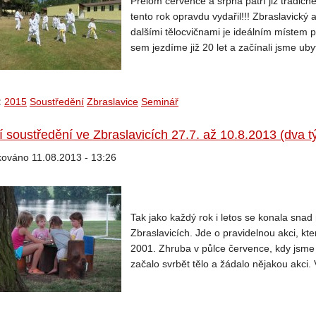
Přelom července a srpna patří již tradičn
tento rok opravdu vydařil!!! Zbraslavický 
dalšími tělocvičnami je ideálním místem p
sem jezdíme již 20 let a začínali jsme ubyt
:
2015
Soustředění
Zbraslavice
Seminář
í soustředění ve Zbraslavicích 27.7. až 10.8.2013 (dva t
kováno 11.08.2013 - 13:26
Tak jako každý rok i letos se konala snad 
Zbraslavicích. Jde o pravidelnou akci, kt
2001. Zhruba v půlce července, kdy jsme 
začalo svrbět tělo a žádalo nějakou akci. V