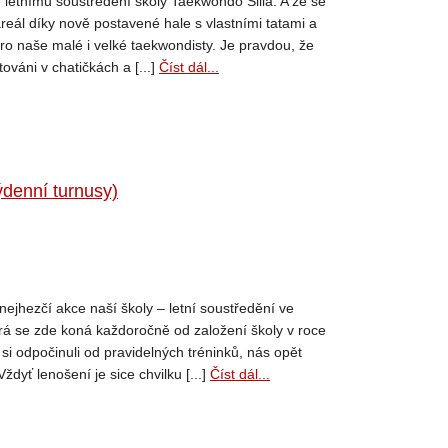
ě letnímu soustředění školy Taekwondo Silla. A že se
areál díky nově postavené hale s vlastními tatami a
ro naše malé i velké taekwondisty. Je pravdou, že
ováni v chatičkách a [...]
Číst dál...
ýdenní turnusy)
nejhezčí akce naší školy – letní soustředění ve
erá se zde koná každoročně od založení školy v roce
si odpočinuli od pravidelných tréninků, nás opět
ždyť lenošení je sice chvilku [...]
Číst dál...