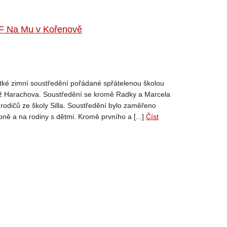
TF Na Mu v Kořenově
átké zimní soustředění pořádané spřátelenou školou
íž Harachova. Soustředění se kromě Radky a Marcela
 rodičů ze školy Silla. Soustředění bylo zaměřeno
ně a na rodiny s dětmi. Kromě prvního a [...]
Číst