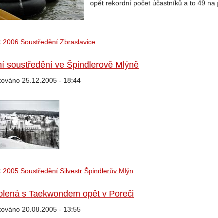
opět rekordní počet účastníků a to 49 na 
:
2006
Soustředění
Zbraslavice
í soustředění ve Špindlerově Mlýně
kováno 25.12.2005 - 18:44
:
2005
Soustředění
Silvestr
Špindlerův Mlýn
lená s Taekwondem opět v Poreči
kováno 20.08.2005 - 13:55