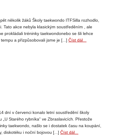
 opět několik žáků Školy taekwondo ITFSilla rozhodlo,
i. Tato akce nebyla klasickým soustředěním , ale
me prokládali tréninky taekwondonebo se šli lehce
tempu a přizpůsobovali jsme je [...]
Číst dál...
 14 dní v červenci konalo letní soustředění školy
u „U Starého rybníka“ ve Zbraslavicích. Přestože
ninky taekwondo, našlo se i dostatek času na koupání,
, diskotéku i noční bojovou [...]
Číst dál...