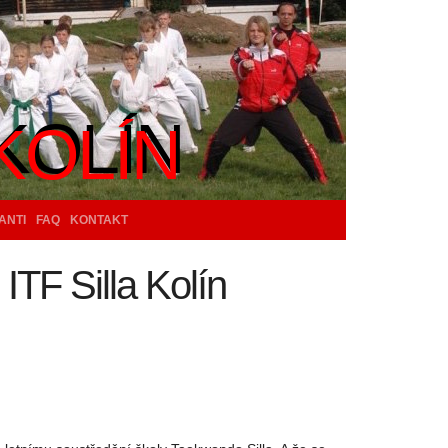
KOLÍN
KOLÍN
ANTI
FAQ
KONTAKT
ITF Silla Kolín