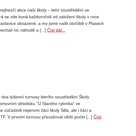
nejhezčí akce naší školy – letní soustředění ve
erá se zde koná každoročně od založení školy v roce
raslavice obsazené, a my jsme našli útočiště v Plasech
nechali nic náhodě a [...]
Číst dál...
 dva týdenní turnusy letního soustředění Školy
rtovním středisku "U Starého rybníka" ve
se zúčastnili nejenom žáci školy Silla, ale i žáci a
TF. V prvním turnusu převažoval větší počet [...]
Číst