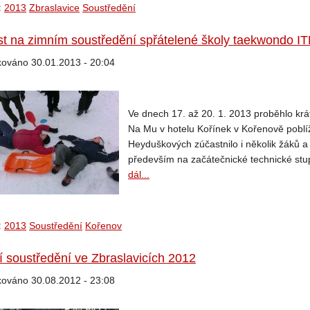
:
2013
Zbraslavice
Soustředění
t na zimním soustředění spřátelené školy taekwondo I
kováno 30.01.2013 - 20:04
Ve dnech 17. až 20. 1. 2013 proběhlo kr
Na Mu v hotelu Kořínek v Kořenově pobl
Heyduškových zúčastnilo i několik žáků a
především na začátečnické technické stup
dál...
:
2013
Soustředění
Kořenov
í soustředění ve Zbraslavicích 2012
kováno 30.08.2012 - 23:08