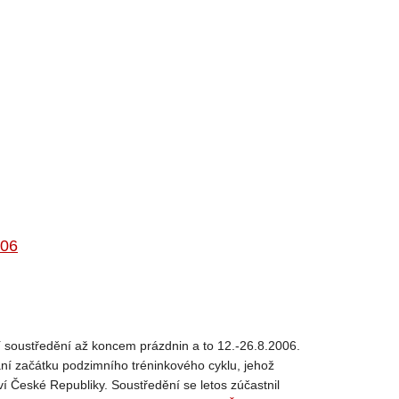
006
ní soustředění až koncem prázdnin a to 12.-26.8.2006.
í začátku podzimního tréninkového cyklu, jehož
í České Republiky. Soustředění se letos zúčastnil