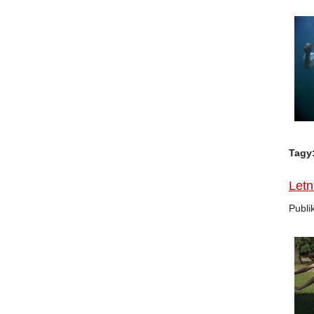
Tagy
Letn
Publi