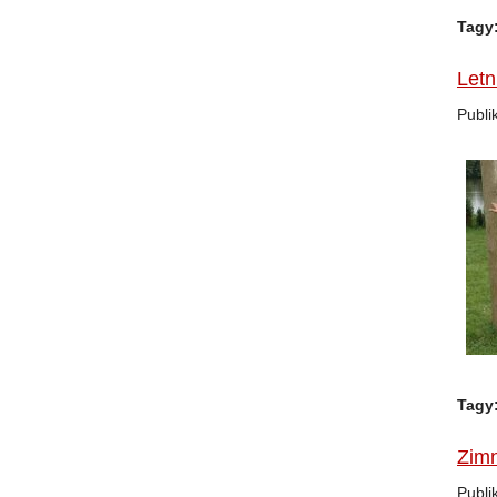
Tagy
Letn
Publi
Tagy
Zimn
Publi