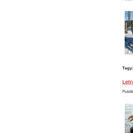
Tagy
Letn
Publi