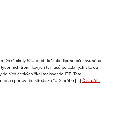
ádro žáků školy Silla opět dočkalo dlouho očekávaného
 týdenních tréninkových turnusů pořádaných školou
ky dalších českých škol taekwondo ITF. Toto
ním a sportovním středisku "U Starého [...]
Číst dál...