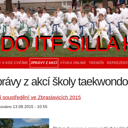
O ITF SILLA 
O ITF SILLA 
 A KDE CVIČÍME
ZPRÁVY Z AKCÍ
VÝUKA ONLINE
TRENÉŘI
REPREZENT
rávy z akcí školy taekwondo 
í soustředění ve Zbraslavicích 2015
kováno 13.08.2015 - 10:55