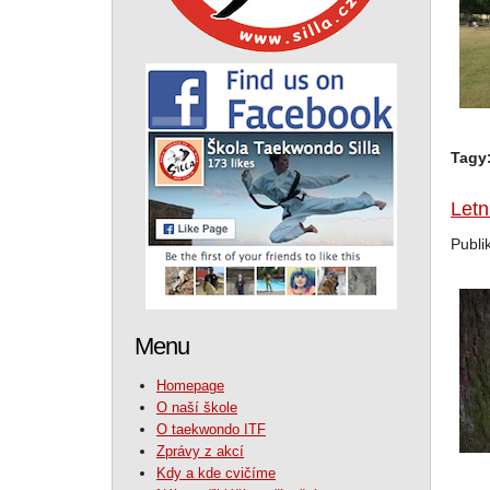
Tagy
Letn
Publi
Menu
Homepage
O naší škole
O taekwondo ITF
Zprávy z akcí
Kdy a kde cvičíme