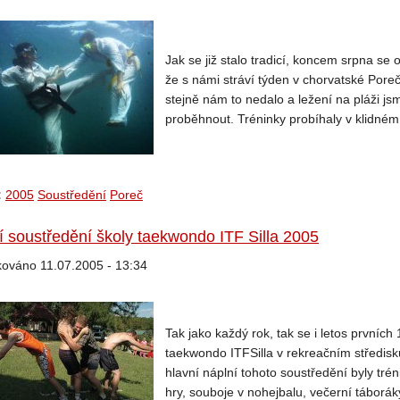
Jak se již stalo tradicí, koncem srpna se
že s námi stráví týden v chorvatské Poreč
stejně nám to nedalo a ležení na pláži js
proběhnout. Tréninky probíhaly v klidném 
:
2005
Soustředění
Poreč
í soustředění školy taekwondo ITF Silla 2005
kováno 11.07.2005 - 13:34
Tak jako každý rok, tak se i letos prvních
taekwondo ITFSilla v rekreačním středisk
hlavní náplní tohoto soustředění byly tré
hry, souboje v nohejbalu, večerní táboráky