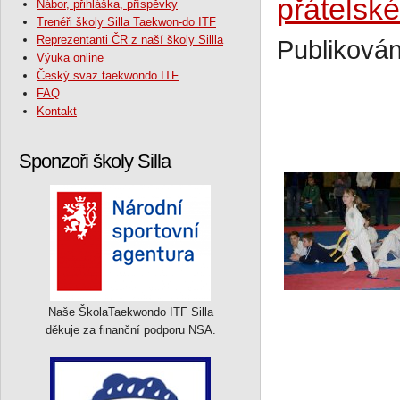
přátelsk
Nábor, přihláška, příspěvky
Trenéři školy Silla Taekwon-do ITF
Reprezentanti ČR z naší školy Sillla
Publikován
Výuka online
Český svaz taekwondo ITF
FAQ
Kontakt
Sponzoři školy Silla
Naše ŠkolaTaekwondo ITF Silla
děkuje za finanční podporu NSA.