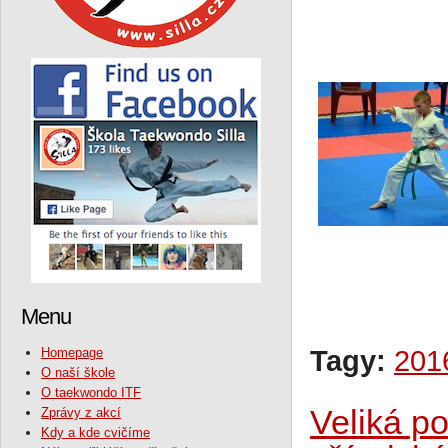
Menu
Homepage
Tagy:
201
O naší škole
O taekwondo ITF
Veliká p
Zprávy z akcí
Kdy a kde cvičíme