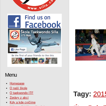
Menu
Homepage
O naší škole
Tagy:
201
O taekwondo ITF
Zprávy z akcí
Kdy a kde cvičíme