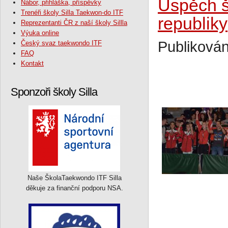
Úspěch š
Nábor, přihláška, příspěvky
Trenéři školy Silla Taekwon-do ITF
republiky
Reprezentanti ČR z naší školy Sillla
Výuka online
Publikován
Český svaz taekwondo ITF
FAQ
Kontakt
Sponzoři školy Silla
Naše ŠkolaTaekwondo ITF Silla
děkuje za finanční podporu NSA.