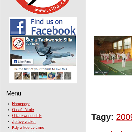
Menu
Homepage
O naší škole
Tagy:
200
O taekwondo ITF
Zprávy z akcí
Kdy a kde cvičíme