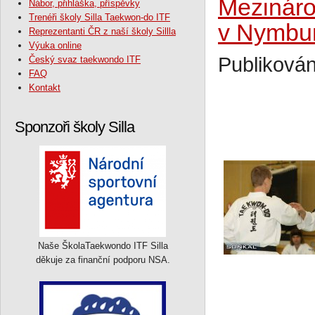
Mezináro
Nábor, přihláška, příspěvky
Trenéři školy Silla Taekwon-do ITF
v Nymbu
Reprezentanti ČR z naší školy Sillla
Výuka online
Publikován
Český svaz taekwondo ITF
FAQ
Kontakt
Sponzoři školy Silla
Naše ŠkolaTaekwondo ITF Silla
děkuje za finanční podporu NSA.