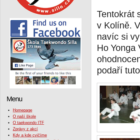
Tentokrát 
v Kolíně. 
navíc si v
Ho Yonga 
ohodnocení
podaří tut
Menu
Homepage
O naší škole
O taekwondo ITF
Zprávy z akcí
Kdy a kde cvičíme