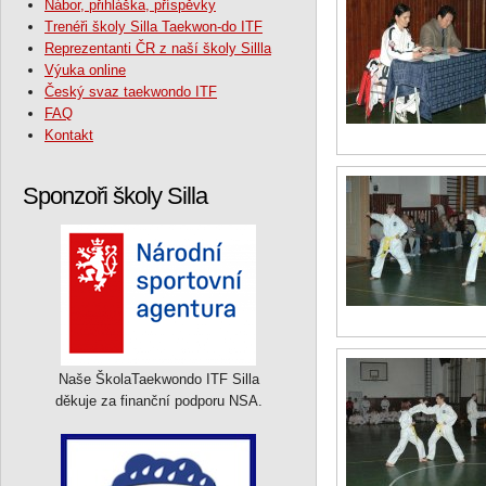
Nábor, přihláška, příspěvky
Trenéři školy Silla Taekwon-do ITF
Reprezentanti ČR z naší školy Sillla
Výuka online
Český svaz taekwondo ITF
FAQ
Kontakt
Sponzoři školy Silla
Naše ŠkolaTaekwondo ITF Silla
děkuje za finanční podporu NSA.