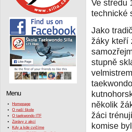
Ve středu 
technické 
Jako tradi
žáky kteří
samozřejm
stupně skl
velmistrem
taekwondo 
kutnohorsk
Menu
několik žá
Homepage
O naší škole
žáci trénu
O taekwondo ITF
Zprávy z akcí
komise byl
Kdy a kde cvičíme