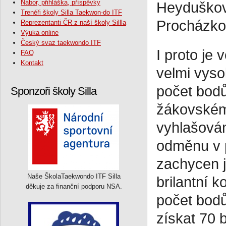
Nábor, přihláška, příspěvky
Heydušková
Trenéři školy Silla Taekwon-do ITF
Procházkov
Reprezentanti ČR z naší školy Sillla
Výuka online
Český svaz taekwondo ITF
I proto je 
FAQ
Kontakt
velmi vyso
počet bodů
Sponzoři školy Silla
žákovském 
vyhlašován
odměnu v 
zachycen j
Naše ŠkolaTaekwondo ITF Silla
brilantní 
děkuje za finanční podporu NSA.
počet bodů
získat 70 