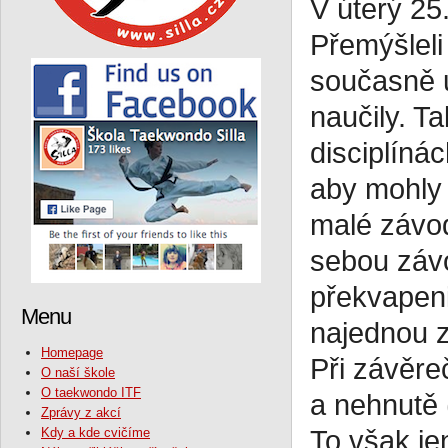
V úterý 25
Přemýšleli 
současně u
naučily. T
disciplínác
aby mohly 
malé závod
sebou závo
překvapeni
Menu
najednou z
Homepage
Při závěre
O naší škole
O taekwondo ITF
a nehnutě 
Zprávy z akcí
Kdy a kde cvičíme
To však je