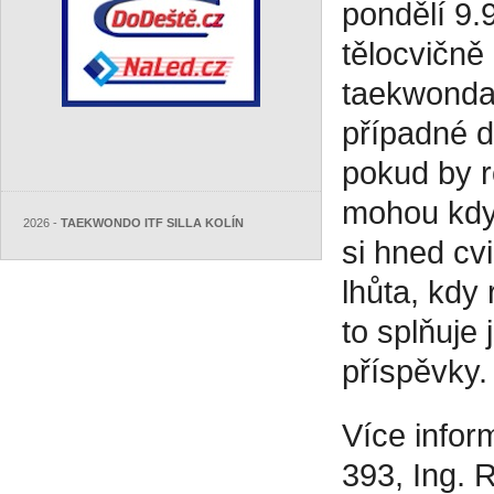
pondělí 9.9
tělocvičně
taekwonda,
případné d
pokud by ro
mohou kdyk
2026 -
TAEKWONDO ITF SILLA KOLÍN
si hned cv
lhůta, kdy 
to splňuje 
příspěvky.
Více infor
393, Ing.