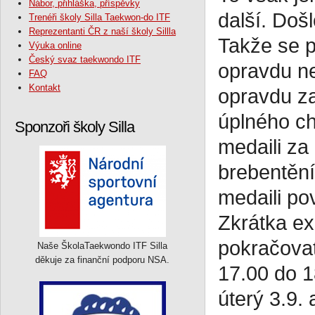
Nábor, přihláška, příspěvky
další. Doš
Trenéři školy Silla Taekwon-do ITF
Reprezentanti ČR z naší školy Sillla
Takže se p
Výuka online
Český svaz taekwondo ITF
opravdu ne
FAQ
Kontakt
opravdu za
úplného ch
Sponzoři školy Silla
medaili za
brebentění
medaili pov
Zkrátka ex
pokračovat
Naše ŠkolaTaekwondo ITF Silla
děkuje za finanční podporu NSA.
17.00 do 1
úterý 3.9.