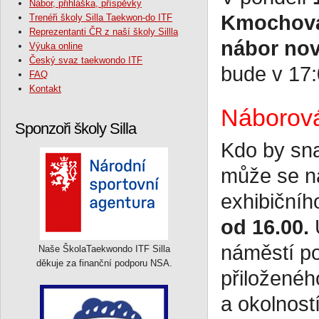
Nábor, přihláška, příspěvky
Kmochova
Trenéři školy Silla Taekwon-do ITF
Reprezentanti ČR z naší školy Sillla
nábor nov
Výuka online
Český svaz taekwondo ITF
bude v 17:
FAQ
Kontakt
Náborová
Sponzoři školy Silla
Kdo by sna
může se na
exhibičníh
od 16.00.
U
náměstí po
Naše ŠkolaTaekwondo ITF Silla
děkuje za finanční podporu NSA.
přiloženéh
a okolnost