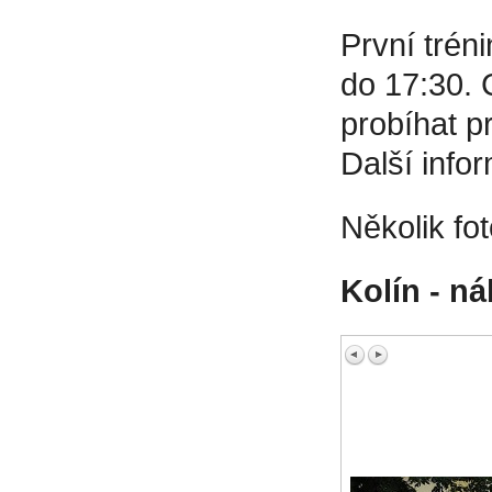
První trén
do 17:30. 
probíhat p
Další info
Několik fo
Kolín - n