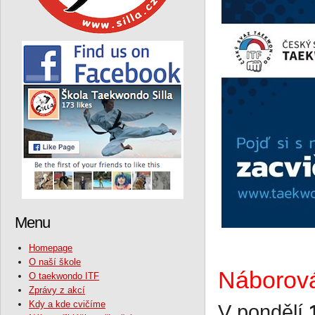
Menu
Homepage
O naší škole
Náborová
O taekwondo ITF
Zprávy z akcí
Kdy a kde cvičíme
V pondělí