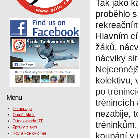
Tak jako ka
proběhlo s
rekreačním
Hlavním cí
žáků, nácv
nácviky sit
Nejcennějš
kolektivu,
po tréninc
Menu
trénincích
Homepage
nezabije, 
O naší škole
O taekwondo ITF
tréninkům.
Zprávy z akcí
Kdy a kde cvičíme
koupání v 