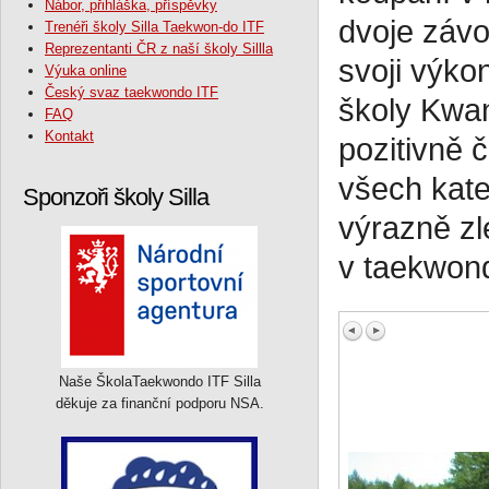
Nábor, přihláška, příspěvky
dvoje závo
Trenéři školy Silla Taekwon-do ITF
Reprezentanti ČR z naší školy Sillla
svoji výko
Výuka online
Český svaz taekwondo ITF
školy Kwan
FAQ
Kontakt
pozitivně 
všech kate
Sponzoři školy Silla
výrazně zl
v taekwon
Naše ŠkolaTaekwondo ITF Silla
děkuje za finanční podporu NSA.