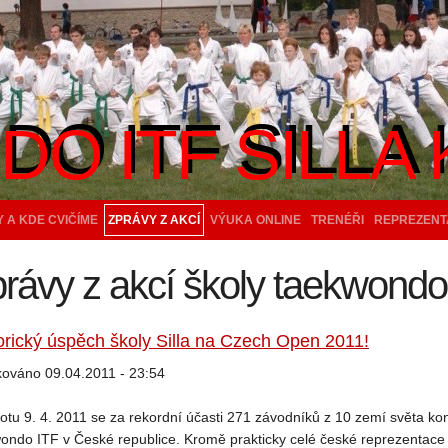
O ITF SILLA 
O ITF SILLA 
 A KDE CVIČÍME
ZPRÁVY Z AKCÍ
VÝUKA ONLINE
TRENÉŘI
REPREZENT
rávy z akcí školy taekwondo 
orický úspěch školy Silla na Czech Open 2011!
kováno 09.04.2011 - 23:54
otu 9. 4. 2011 se za rekordní účasti 271 závodníků z 10 zemí světa ko
ondo ITF v České republice. Kromě prakticky celé české reprezentace 