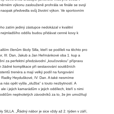
růměrném výkonu zaslouženě prohrála ve finále se svojí
á naopak předvedla svůj životní výkon. Ve sportovním
jeho zatím jediný zástupce nedokázal v kvalitní
o nejmladšího oddílu budou přidávat cenné kovy k
lším členům školy Silla, kteří se podíleli na těchto pro
or, III. Dan, Jakub a Jan Heřmánkové oba 1. kup a
nění za perfektní předzávodní „koučovskou“ přípravu
ům žádné komplikace při sestavování soutěžních
istentů trenéra a mají velký podíl na fungování
ky Radky Heyduškové, IV. Dan. A také nesmíme
 nás opět vyšla „služba“ s touto nezbytností. A
i jejich kamarádům v jejich oddílech, kteří s nimi
 rodičům neplnoletých závodníků za to, že jim umožňují
oly SILLA. „Řádný nábor je sice vždy až 2. týden v září,