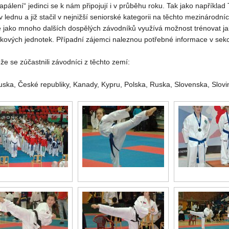
zapálení“ jedinci se k nám připojují i v průběhu roku. Tak jako napříkl
 v lednu a již stačil v nejnižší seniorské kategorii na těchto mezinárod
ě jako mnoho dalších dospělých závodníků využívá možnost trénovat jak 
nkových jednotek. Případní zájemci naleznou potřebné informace v sek
že se zúčastnili závodníci z těchto zemí:
uska, České republiky, Kanady, Kypru, Polska, Ruska, Slovenska, Slov