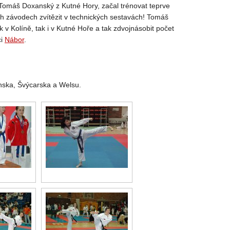
ad Tomáš Doxanský z Kutné Hory, začal trénovat teprve
ních závodech zvítězit v technických sestavách! Tomáš
v Kolíně, tak i v Kutné Hoře a tak zdvojnásobit počet
ci
Nábor
.
inska, Švýcarska a Welsu.