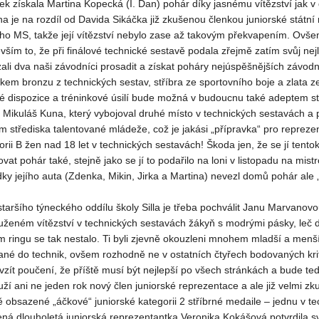
rek získala Martina Kopecká (I. Dan) pohár díky jasnému vítězství jak v d
na je na rozdíl od Davida Sikáčka již zkušenou členkou juniorské stát
ho MS, takže její vítězství nebylo zase až takovým překvapením. Ovše
vším to, že při finálové technické sestavě podala zřejmě zatím svůj nejle
ali dva naši závodníci prosadit a získat poháry nejúspěšnějších závodní
skem bronzu z technických sestav, stříbra ze sportovního boje a zlata z
ké dispozice a tréninkové úsilí bude možná v budoucnu také adeptem st
l Mikuláš Kuna, který vybojoval druhé místo v technických sestavách a pr
m střediska talentované mládeže, což je jakási „přípravka“ pro reprez
orii B žen nad 18 let v technických sestavách! Škoda jen, že se jí tento
ovat pohár také, stejně jako se jí to podařilo na loni v listopadu na mist
ky jejího auta (Zdenka, Mikin, Jirka a Martina) nevezl domů pohár ale 
staršího týneckého oddílu školy Silla je třeba pochválit Janu Marvanovo
uženém vítězství v technických sestavách žákyň s modrými pásky, leč 
 ringu se tak nestalo. Ti byli zjevně okouzleni mnohem mladší a menší
ané do technik, ovšem rozhodně ne v ostatních čtyřech bodovaných krité
vzít poučení, že příště musí být nejlepší po všech stránkách a bude ted
uží ani ne jeden rok nový člen juniorské reprezentace a ale již velmi z
ně obsazené „áčkové“ juniorské kategorii 2 stříbrné medaile – jednu v t
ná dlouholetá juniorská reprezentantka Veronika Kokášová potvrdila svo