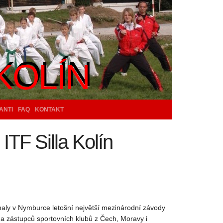
KOLÍN
KOLÍN
ANTI
FAQ
KONTAKT
ITF Silla Kolín
naly v Nymburce letošní největší mezinárodní závody
a zástupců sportovních klubů z Čech, Moravy i