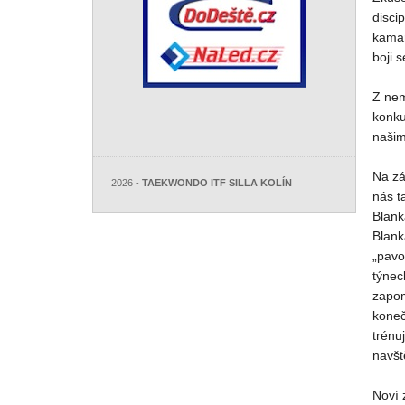
disci
kamar
boji 
Z nem
konku
našim
Na zá
2026 -
TAEKWONDO ITF SILLA KOLÍN
nás t
Blank
Blank
„pavo
týnec
zapom
koneč
trénu
navšt
Noví 