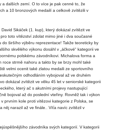
 a dalších zemí. O to více je pak cenné to, že
ch a 10 bronzových medailí a celkově zvítězili v
avid Sikáček (1. kup), který dokázal zvítězit ve
 pro toto vítězství zdolat mimo jiné i dva současné
u do širšího výběru reprezentace! Takže teoreticky by
Dalšího skvělého výkonu dosáhl v „áčkové“ kategorii ve
ž výbornému polskému závodníkovi. Michalova forma a
m roce strmě nahoru a takto by se brzy mohl také
tě velmi ocenit také zlatou medaili ze sportovního
 neskutečným odhodláním vybojoval až ve druhém
 dokázal zvítězit ve věku 45 let v seniorské kategorii
eckého, který ač s akutními projevy nastupující
ě bojoval až do poslední vteřiny. Rovněž tak i výkon
v prvním kole proti vítězovi kategorie z Polska, se
 něj narazil až ve finále.. Víťa navíc zvítězil v
ejúspěšnějšího závodníka svých kategorií. V kategorii