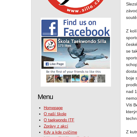
Slezs
závod
soutě
Z kol
sport
české
se ta
sport
schop
dosta
boje 
prodl
nad 1
Menu
nemoc
Víti 
Homepage
kterým
O naší škole
techn
O taekwondo ITF
Zprávy z akcí
Z kut
Kdy a kde cvičíme