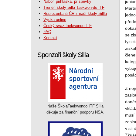
Nábor, přihláška, příspěvky
junio
Trenéři školy Silla Taekwon-do ITF
Marti
Reprezentanti ČR z naší školy Sillla
jedno
Výuka online
přede
Český svaz taekwondo ITF
dokáz
FAQ
se zi
Kontakt
fyzic
získa
Sponzoři školy Silla
člene
kateg
vyboj
posád
Z nej
zaslo
daném
Naše ŠkolaTaekwondo ITF Silla
vklád
děkuje za finanční podporu NSA.
musí 
zaslo
v sil
Zkuše