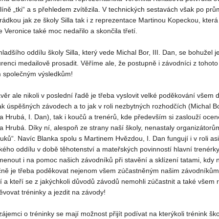
plíně „tki“ a s přehledem zvítězila. V technických sestavách však po p
ádkou jak ze školy Silla tak i z reprezentace Martinou Kopeckou, kter
se Veronice také moc nedařilo a skončila třetí.
ladšího oddílu školy Silla, který vede Michal Bor, III. Dan, se bohužel 
renci medailově prosadit. Věříme ale, že postupně i závodníci z tohot
 společným výsledkům!
věr ale nikoli v poslední řadě je třeba vyslovit velké poděkování všem da
ak úspěšných závodech a to jak v roli nezbytných rozhodčích (Michal B
a Hrubá, I. Dan), tak i koučů a trenérů, kde především si zaslouží oce
a Hrubá. Díky ní, alespoň ze strany naší školy, nenastaly organizátor
uků“. Navíc Blanka spolu s Martinem Hvězdou, I. Dan fungují i v roli as
kého oddílu v době těhotenství a mateřských povinností hlavní trenér
enout i na pomoc našich závodníků při stavění a sklízení tatami, kdy na
ně je třeba poděkovat nejenom všem zúčastněným našim závodníkům ale 
jí a kteří se z jakýchkoli důvodů závodů nemohli zúčastnit a také všem
ěvovat tréninky a jezdit na závody!
zájemci o tréninky se mají možnost přijít podívat na kterýkoli trénink šk