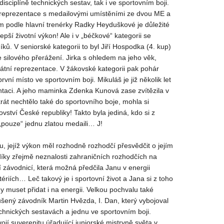
isciplíně technických sestav, tak i ve sportovním boji.
ní reprezentace s medailovými umístěními ze dvou ME a
m podle hlavní trenérky Radky Heyduškové je důležité
pší životní výkon! Ale i v „béčkové“ kategorii se
ků. V seniorské kategorii to byl Jiří Hospodka (4. kup)
e silového přerážení. Jirka s ohledem na jeho věk,
átní reprezentace. V žákovské kategorii pak pohár
vní místo ve sportovním boji. Mikuláš je již několik let
entaci. A jeho maminka Zdenka Kunová zase zvítězila v
krát nechtělo také do sportovního boje, mohla si
rovství České republiky! Takto byla jediná, kdo si z
„pouze“ jednu zlatou medaili… J!
u, jejíž výkon měl rozhodně rozhodčí přesvědčit o jejím
díky zřejmě neznalosti zahraničních rozhodčích na
 závodnicí, která možná předčila Janu v energii
riích… Leč takový je i sportovní život a Jana si z toho
y muset přidat i na energii. Velkou pochvalu také
kušený závodník Martin Hvězda, I. Dan, který vybojoval
echnických sestavách a jednu ve sportovním boji.
jí suverenitu úřadující juniorské mistryně světa v