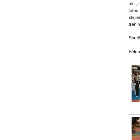
ale „
letos
stejn
tréni
Soutě
Bělor