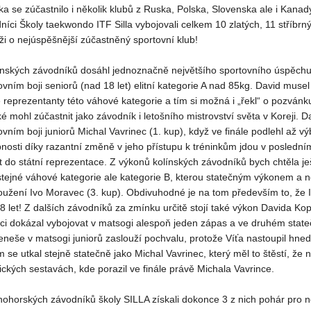
ka se zúčastnilo i několik klubů z Ruska, Polska, Slovenska ale i Kanady
níci Školy taekwondo ITF Silla vybojovali celkem 10 zlatých, 11 stříbrný
ži o nejúspěšnější zúčastněný sportovní klub!
ínských závodníků dosáhl jednoznačně největšího sportovního úspěchu D
ovním boji seniorů (nad 18 let) elitní kategorie A nad 85kg. David musel
 reprezentanty této váhové kategorie a tím si možná i „řekl“ o pozvánk
ké mohl zúčastnit jako závodník i letošního mistrovství světa v Koreji. 
ovním boji juniorů Michal Vavrinec (1. kup), když ve finále podlehl a
nosti díky razantní změně v jeho přístupu k tréninkům jdou v poslední
t do státní reprezentace. Z výkonů kolínských závodníků bych chtěla ješ
stejné váhové kategorie ale kategorie B, kterou statečným výkonem a
oužení Ivo Moravec (3. kup). Obdivuhodné je na tom především to, že Ivo
8 let! Z dalších závodníků za zmínku určitě stojí také výkon Davida Kop
i dokázal vybojovat v matsogi alespoň jeden zápas a ve druhém statečn
Beneše v matsogi juniorů zaslouží pochvalu, protože Víťa nastoupil hned 
 se utkal stejně statečně jako Michal Vavrinec, který měl to štěstí, že na
ických sestavách, kde porazil ve finále právě Michala Vavrince.
nohorských závodníků školy SILLA získali dokonce 3 z nich pohár pro n