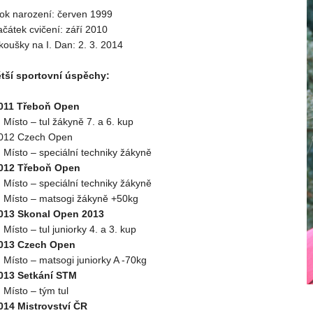
ok narození: červen 1999
ačátek cvičení: září 2010
koušky na I. Dan: 2. 3. 2014
tší sportovní úspěchy:
011 Třeboň Open
. Místo – tul žákyně 7. a 6. kup
012 Czech Open
. Místo – speciální techniky žákyně
012 Třeboň Open
. Místo – speciální techniky žákyně
. Místo – matsogi žákyně +50kg
013 Skonal Open 2013
. Místo – tul juniorky 4. a 3. kup
013 Czech Open
. Místo – matsogi juniorky A -70kg
013 Setkání STM
. Místo – tým tul
014 Mistrovství ČR