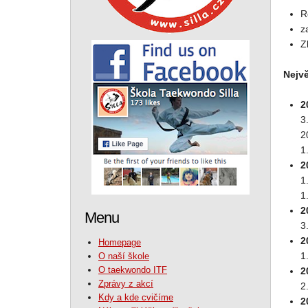
R
z
Z
Nejvě
2
3
2
1
2
1
1
2
Menu
3
2
Homepage
1
O naší škole
O taekwondo ITF
2
Zprávy z akcí
2
Kdy a kde cvičíme
2