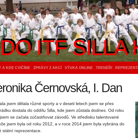
O ITF SILLA 
O ITF SILLA 
 A KDE CVIČÍME
ZPRÁVY Z AKCÍ
VÝUKA ONLINE
TRENÉŘI
REPREZENT
ronika Černovská, I. Dan
la jsem dělala různé sporty a v deseti letech jsem se přes
ádku dostala do oddílu Silla, kde jsem zůstala dodnes. Od roku
jsem se začala zúčastňovat závodů. Ve středisku talentované
že jsem byla od roku 2012, a v roce 2014 jsem byla vybrána do
 státní reprezentace.