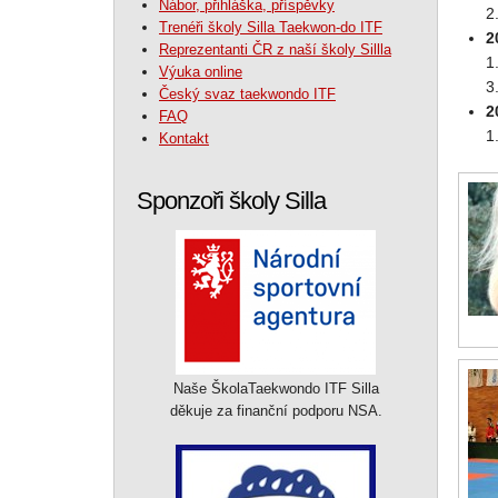
Nábor, přihláška, příspěvky
2
Trenéři školy Silla Taekwon-do ITF
2
Reprezentanti ČR z naší školy Sillla
1
Výuka online
3
Český svaz taekwondo ITF
2
FAQ
1
Kontakt
Sponzoři školy Silla
Naše ŠkolaTaekwondo ITF Silla
děkuje za finanční podporu NSA.