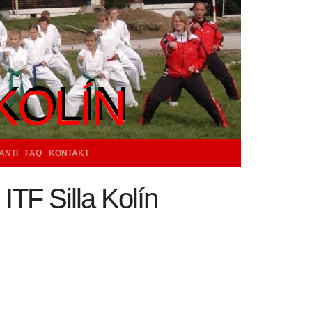
KOLÍN
KOLÍN
ANTI
FAQ
KONTAKT
ITF Silla Kolín