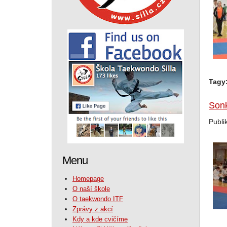
Tagy
Son
Publi
Menu
Homepage
O naší škole
O taekwondo ITF
Zprávy z akcí
Kdy a kde cvičíme