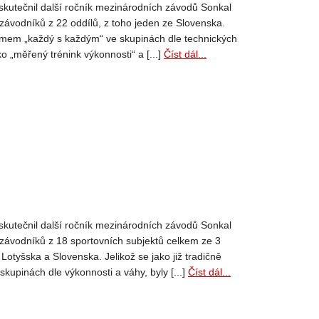
skutečnil další ročník mezinárodních závodů Sonkal
závodníků z 22 oddílů, z toho jeden ze Slovenska.
stémem „každý s každým“ ve skupinách dle technických
ko „měřený trénink výkonnosti“ a [...]
Číst dál...
skutečnil další ročník mezinárodních závodů Sonkal
závodníků z 18 sportovních subjektů celkem ze 3
Lotyšska a Slovenska. Jelikož se jako již tradičně
kupinách dle výkonnosti a váhy, byly [...]
Číst dál...