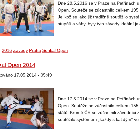
Dne 28.5.2016 se v Praze na Petřinách u
Open. Soutěže se zúčastnilo celkem 195 
Jelikož se jako již tradičně soutěžilo sy
stupňů a váhy, byly tyto závody ideální ja
:
2016
Závody
Praha
Sonkal Open
kal Open 2014
kováno 17.05.2014 - 05:49
Dne 17.5.2014 se v Praze na Petřinách u
Open. Soutěže se zúčastnilo celkem 155 
států. Kromě ČR se zúčastnili závodníci z 
soutěžilo systémem „každý s každým“ ve s