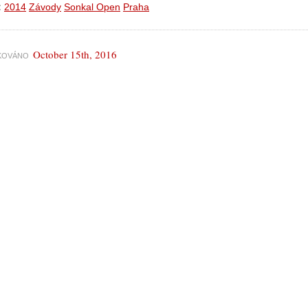
:
2014
Závody
Sonkal Open
Praha
October 15th, 2016
IKOVÁNO