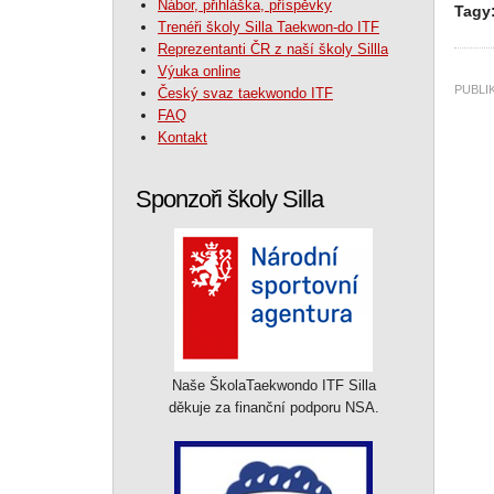
Nábor, přihláška, příspěvky
Tagy
Trenéři školy Silla Taekwon-do ITF
Reprezentanti ČR z naší školy Sillla
Výuka online
PUBL
Český svaz taekwondo ITF
FAQ
Kontakt
Sponzoři školy Silla
Naše ŠkolaTaekwondo ITF Silla
děkuje za finanční podporu NSA.