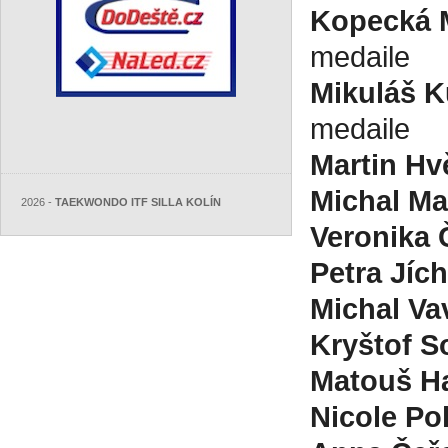
Kopecká 
medaile
Mikuláš 
medaile
Martin Hv
Michal M
2026 -
TAEKWONDO ITF SILLA KOLÍN
Veronika 
Petra Jíc
Michal Va
Kryštof 
Matouš H
Nicole Po