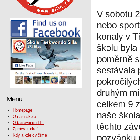
V sobotu 2
nebo sport
konaly v T
školu byl
poměrně s
sestávala 
pokročilýc
druhým mís
Menu
celkem 9 z
Homepage
naše škola
O naší škole
O taekwondo ITF
těchto záv
Zprávy z akcí
Kdy a kde cvičíme
pozvánku d