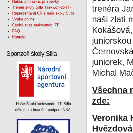
Nábor, přihláška, příspěvky
trenéra Ja
Trenéři školy Silla Taekwon-do ITF
Reprezentanti ČR z naší školy Sillla
naši zlatí 
Výuka online
Český svaz taekwondo ITF
Kokášová, 
FAQ
Kontakt
juniorskou
Černovská,
Sponzoři školy Silla
juniorek, 
Michal Mač
Všechna m
zde:
Naše ŠkolaTaekwondo ITF Silla
děkuje za finanční podporu NSA.
Veronika
Hvězdová