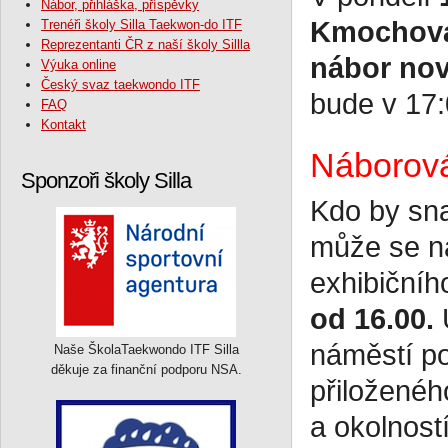
Nábor, přihláška, příspěvky
Kmochova
Trenéři školy Silla Taekwon-do ITF
Reprezentanti ČR z naší školy Sillla
nábor nov
Výuka online
Český svaz taekwondo ITF
bude v 17:
FAQ
Kontakt
Náborová
Sponzoři školy Silla
Kdo by sna
může se na
exhibičníh
od 16.00.
U
náměstí po
Naše ŠkolaTaekwondo ITF Silla
děkuje za finanční podporu NSA.
přiloženéh
a okolnost