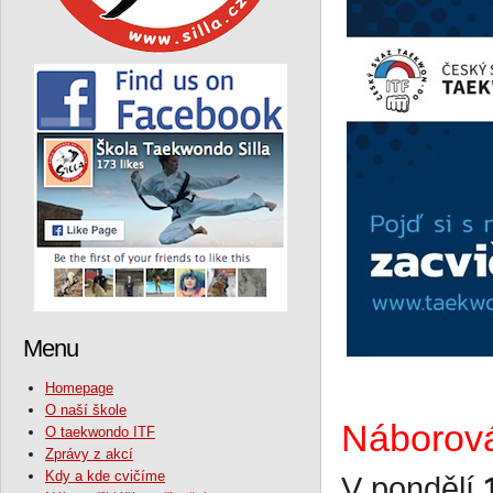
Menu
Homepage
O naší škole
Náborová
O taekwondo ITF
Zprávy z akcí
Kdy a kde cvičíme
V pondělí