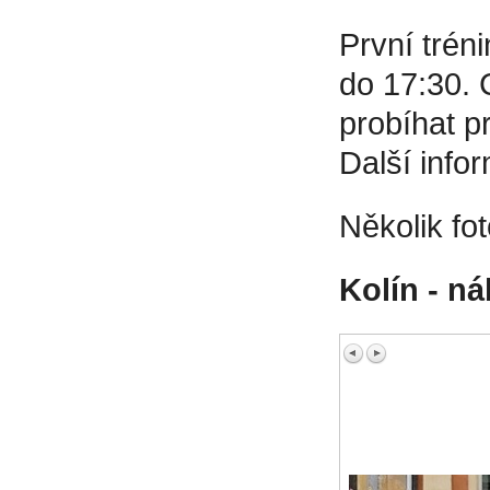
První trén
do 17:30. 
probíhat p
Další info
Několik fo
Kolín - n