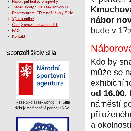
Nábor, přihláška, příspěvky
Kmochova
Trenéři školy Silla Taekwon-do ITF
Reprezentanti ČR z naší školy Sillla
nábor nov
Výuka online
Český svaz taekwondo ITF
bude v 17:
FAQ
Kontakt
Náborová
Sponzoři školy Silla
Kdo by sna
může se na
exhibičníh
od 16.00.
U
náměstí po
Naše ŠkolaTaekwondo ITF Silla
děkuje za finanční podporu NSA.
přiloženéh
a okolnost