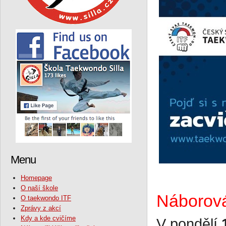
Menu
Homepage
O naší škole
Náborová
O taekwondo ITF
Zprávy z akcí
Kdy a kde cvičíme
V pondělí