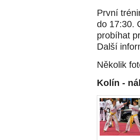
První trén
do 17:30. 
probíhat p
Další info
Několik fo
Kolín - n